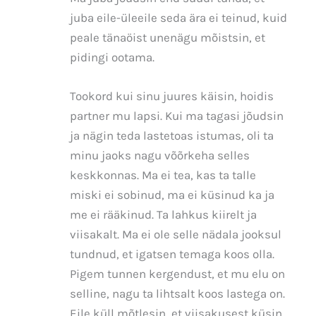
juba eile-üleeile seda ära ei teinud, kuid
peale tänaöist unenägu mõistsin, et
pidingi ootama.
Tookord kui sinu juures käisin, hoidis
partner mu lapsi. Kui ma tagasi jõudsin
ja nägin teda lastetoas istumas, oli ta
minu jaoks nagu võõrkeha selles
keskkonnas. Ma ei tea, kas ta talle
miski ei sobinud, ma ei küsinud ka ja
me ei rääkinud. Ta lahkus kiirelt ja
viisakalt. Ma ei ole selle nädala jooksul
tundnud, et igatsen temaga koos olla.
Pigem tunnen kergendust, et mu elu on
selline, nagu ta lihtsalt koos lastega on.
Eile küll mõtlesin, et viisakusest küsin,