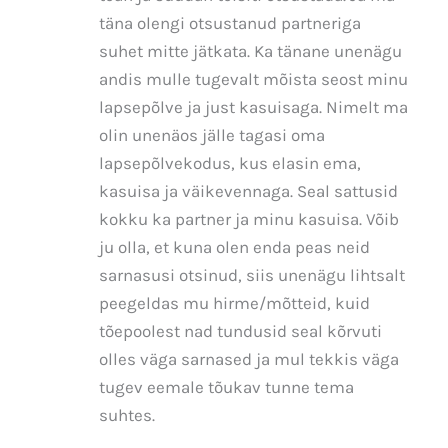
täna olengi otsustanud partneriga
suhet mitte jätkata. Ka tänane unenägu
andis mulle tugevalt mõista seost minu
lapsepõlve ja just kasuisaga. Nimelt ma
olin unenäos jälle tagasi oma
lapsepõlvekodus, kus elasin ema,
kasuisa ja väikevennaga. Seal sattusid
kokku ka partner ja minu kasuisa. Võib
ju olla, et kuna olen enda peas neid
sarnasusi otsinud, siis unenägu lihtsalt
peegeldas mu hirme/mõtteid, kuid
tõepoolest nad tundusid seal kõrvuti
olles väga sarnased ja mul tekkis väga
tugev eemale tõukav tunne tema
suhtes.