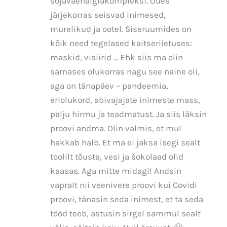
sõjaväehaiglakompleksi. Õues
järjekorras seisvad inimesed,
murelikud ja ootel. Siseruumides on
kõik need tegelased kaitseriietuses:
maskid, visiirid … Ehk siis ma olin
sarnases olukorras nagu see naine oli,
aga on tänapäev – pandeemia,
eriolukord, abivajajate inimeste mass,
palju hirmu ja teadmatust. Ja siis läksin
proovi andma. Olin valmis, et mul
hakkab halb. Et ma ei jaksa isegi sealt
toolilt tõusta, vesi ja šokolaad olid
kaasas. Aga mitte midagi! Andsin
vapralt nii veenivere proovi kui Covidi
proovi, tänasin seda inimest, et ta seda
tööd teeb, astusin sirgel sammul sealt