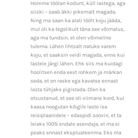
Homme töötan kodunt, küll lastega, aga
siiski – saab äkki pikemalt magada.
Ning ma saan ka alati töölt koju jääda,
mul oli ka tegelikult täna see võimalus,
aga ma tundsin, et olen võimeline
tulema. Lähen lihtsalt natuke varem
koju, et saaksin veidi magada, enne kui
lastele järgi lähen. Ehk siis ma kuidagi
hoolitsen enda eest rohkem ja märkan
seda, et on raske ega kavatse ennast
lasta tühjaks pigistada. Olen ka
otsustanud, et see oli viimane kord, kui
kaasa noogutan kõigile laste isa
reisiplaanidele – edaspidi soovin, et ta
leiaks 100% endale asendaja, et ma ei
peaks ennast ekspluateerima. Eks ma