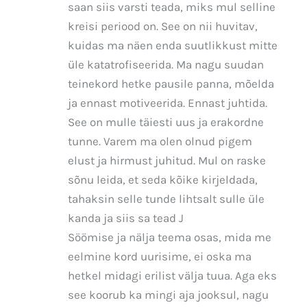
saan siis varsti teada, miks mul selline
kreisi periood on. See on nii huvitav,
kuidas ma näen enda suutlikkust mitte
üle katatrofiseerida. Ma nagu suudan
teinekord hetke pausile panna, mõelda
ja ennast motiveerida. Ennast juhtida.
See on mulle täiesti uus ja erakordne
tunne. Varem ma olen olnud pigem
elust ja hirmust juhitud. Mul on raske
sõnu leida, et seda kõike kirjeldada,
tahaksin selle tunde lihtsalt sulle üle
kanda ja siis sa tead J
Söömise ja nälja teema osas, mida me
eelmine kord uurisime, ei oska ma
hetkel midagi erilist välja tuua. Aga eks
see koorub ka mingi aja jooksul, nagu