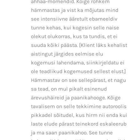
ahhaa-momendid. Kõige rohkem
hämmastas ja vist ka mõjutas mind
see intensiivne ääretult ebameeldiv
tunne kehas, kui kogesin selle naise
olekut olukorras, kus ta tundis, et ei
suuda kõiki päästa. [Klient läks kehalist
aistingut järgides eelmise elu
kogemusi lahendama, siinkirjeldatu ei
ole teadlikud kogemused sellest elust.]
Hämmastav on see sellepärast, et nagu
sa tead, on mul pikalt esinenud
ärevushäireid ja paanikahooge. Kõige
tavalisem on selle tekkimine autoroolis
pikkadel sõitudel, kus hirm nii enda kui
laste elude pärast teinekord eskaleerub
ja ma saan paanikahoo. See tunne