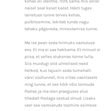
kehas oli identne, 110% sama mis sellel
naisel seal keset kaost. Hästi tugev
lainetuse tunne terves kehas,
pulbitsemine, tekitab tunde nagu
tahaks põgeneda, minestamise tunne.
Ma ise pean seda hirmuks vastutuse
ees. Et ma ei saa hakkama. Et minust ei
piisa, et selles olukorras toime tulla.
Siis muidugi olid ulmelised need
hetked, kus tajusin seda tumehalli
värvi süütunnet, mis viitas vaenlasele
ning tunne, et see kõik võis toimuda
Poolas ja ma olen praeguses elus
tihedalt Poolaga seotud olnud. Lisaks
veel see verevarude toomine esimese