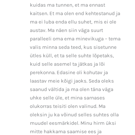
kuidas ma tunnen, et ma ennast
kaitsen. Et ma olen end kehtestanud ja
ma ei luba enda ellu suhet, mis ei ole
austav. Ma näen siin väga suurt
paralleeli oma ema minevikuga – tema
valis minna seda teed, kus sisetunne
ütles küll, et ta selle suhte lõpetaks,
kuid selle asemel ta jätkas ja lõi
perekonna. Edasine oli kohutav ja
laastav meie kõigi jaoks. Seda oleks
saanud vältida ja ma olen täna väga
uhke selle üle, et mina sarnases
olukorras teisiti olen valinud. Ma
oleksin ju ka võinud selles suhtes olla
muudel eesmärkidel. Minu hirm üksi
mitte hakkama saamise ees ja