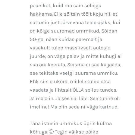
paanikat, kuid ma sain sellega
hakkama. Eile sõitsin töölt koju nii, et
sattusin just Järvevana teele ajaks, kui
on kõige suuremad ummikud. Sõidan
50-ga, näen kuidas paremalt ja
vasakult tuleb massiivselt autosid
juurde, on väga palav ja mitte kuhugi ei
saa ära keerata. Seisma ei saa ka jääda,
see tekitaks veelgi suurema ummiku.
Ehk siis olukord, millele tuleb otsa
vaadata ja lihtsalt OLLA selles tundes.
Ja ma olin. Ja see sai läbi. See tunne oli
imeline! Ma olin seda niiväga kartnud.
Täna istusin ummikus üpris külma
kõhuga 🙂 Tegin väikse põike