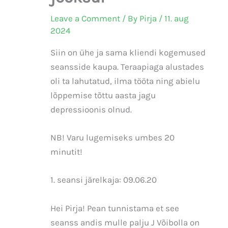
Leave a Comment
/ By
Pirja
/
11. aug
2024
Siin on ühe ja sama kliendi kogemused
seansside kaupa. Teraapiaga alustades
oli ta lahutatud, ilma tööta ning abielu
lõppemise tõttu aasta jagu
depressioonis olnud.
NB! Varu lugemiseks umbes 20
minutit!
1. seansi järelkaja: 09.06.20
Hei Pirja! Pean tunnistama et see
seanss andis mulle palju J Võibolla on