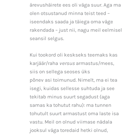
ärevushäirete ees oli väga suur. Aga ma
olen otsustanud minna teist teed –
iseendaks saada ja täiega oma väge
rakendada – just nii, nagu meil eelmisel
seansil selgus.
Kui tookord oli keskseks teemaks kas
karjäär/raha
versus
armastus/mees,
siis on sellega seoses üks
põnev asi toimunud. Nimelt, ma ei tea
isegi, kuidas sellesse suhtuda ja see
tekitab minus suurt segadust (aga
samas ka tohutut rahu): ma tunnen
tohutult suurt armastust oma laste isa
vastu. Meil on olnud viimase nädala
jooksul väga toredaid hetki olnud,