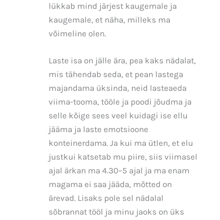
lükkab mind järjest kaugemale ja
kaugemale, et näha, milleks ma
võimeline olen.
Laste isa on jälle ära, pea kaks nädalat,
mis tähendab seda, et pean lastega
majandama üksinda, neid lasteaeda
viima-tooma, tööle ja poodi jõudma ja
selle kõige sees veel kuidagi ise ellu
jääma ja laste emotsioone
konteinerdama. Ja kui ma ütlen, et elu
justkui katsetab mu piire, siis viimasel
ajal ärkan ma 4.30–5 ajal ja ma enam
magama ei saa jääda, mõtted on
ärevad. Lisaks pole sel nädalal
sõbrannat tööl ja minu jaoks on üks