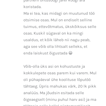
partneril õhtusöögi järel köögi ära
koristada.
Ma ei tea, kas midagi on muutunud töö
otsimise osas. Mul on endiselt selline
tuimus, ettevõtmatus, ükskõiksus selle
osas. Kuskil sügaval on ka mingi
usaldus, et kõik läheb nii nagu peab,
aga see võib olla lihtsalt selleks, et
enda laiskust õigustada 😀
Võib-olla üks asi on kohustuste ja
kokkulepete osas parem kui varem. Mul
oli pühapäeval ühe koolituse lõputöö
tähtaeg. Üpris mahukas värk, 20 lk pikk
analüüs. Ma jõudsin esitada selle
õigeaegselt (minu puhul harv asi) ja ma
töötasin selle kallal süstemaatiliselt.