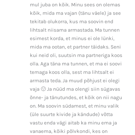
mul juba on kõik. Minu sees on olemas
kõik, mida ma vajan (tänu väele) ja see
tekitab olukorra, kus ma soovin end
lihtsalt niisama armastada. Ma tunnen
esimest korda, et minus ei ole lünki,
mida ma ootan, et partner täidaks. Seni
kui neid oli, suutsin ma partneriga koos
olla. Aga täna ma tunnen, et ma ei soovi
temaga koos olla, sest ma lihtsalt ei
armasta teda. Ja muud põhjust ei olegi
vaja 🙂 Ja nüüd ma olengi siin sügavas
õnne- ja tänutundes, et kõik on nii nagu
on. Ma soovin südamest, et minu valik
(üle suurte kivide ja kändude) võtta
vastu enda vägi aitab ka minu ema ja
vanaema, kõiki põlvkondi, kes on