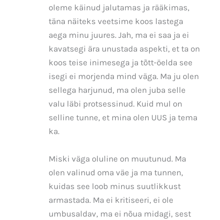
oleme käinud jalutamas ja rääkimas,
täna näiteks veetsime koos lastega
aega minu juures. Jah, ma ei saa ja ei
kavatsegi ära unustada aspekti, et ta on
koos teise inimesega ja tõtt-öelda see
isegi ei morjenda mind väga. Ma ju olen
sellega harjunud, ma olen juba selle
valu läbi protsessinud. Kuid mul on
selline tunne, et mina olen UUS ja tema
ka.
Miski väga oluline on muutunud. Ma
olen valinud oma väe ja ma tunnen,
kuidas see loob minus suutlikkust
armastada. Ma ei kritiseeri, ei ole
umbusaldav, ma ei nõua midagi, sest