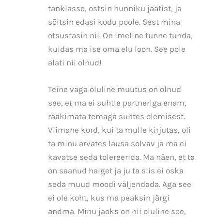
tanklasse, ostsin hunniku jäätist, ja
sõitsin edasi kodu poole. Sest mina
otsustasin nii. On imeline tunne tunda,
kuidas ma ise oma elu loon. See pole
alati nii olnud!
Teine väga oluline muutus on olnud
see, et ma ei suhtle partneriga enam,
rääkimata temaga suhtes olemisest.
Viimane kord, kui ta mulle kirjutas, oli
ta minu arvates lausa solvav ja ma ei
kavatse seda tolereerida. Ma näen, et ta
on saanud haiget ja ju ta siis ei oska
seda muud moodi väljendada. Aga see
ei ole koht, kus ma peaksin järgi
andma. Minu jaoks on nii oluline see,