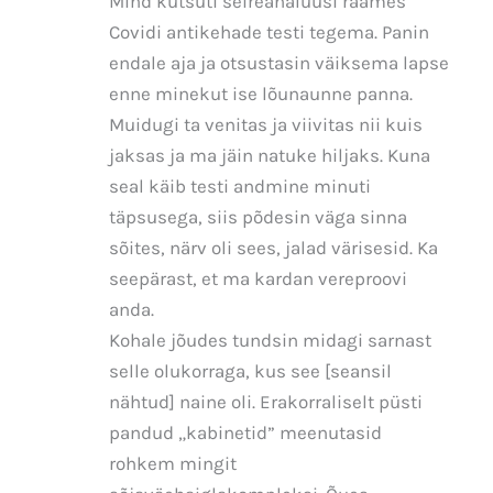
Mind kutsuti seireanalüüsi raames
Covidi antikehade testi tegema. Panin
endale aja ja otsustasin väiksema lapse
enne minekut ise lõunaunne panna.
Muidugi ta venitas ja viivitas nii kuis
jaksas ja ma jäin natuke hiljaks. Kuna
seal käib testi andmine minuti
täpsusega, siis põdesin väga sinna
sõites, närv oli sees, jalad värisesid. Ka
seepärast, et ma kardan vereproovi
anda.
Kohale jõudes tundsin midagi sarnast
selle olukorraga, kus see [seansil
nähtud] naine oli. Erakorraliselt püsti
pandud „kabinetid” meenutasid
rohkem mingit