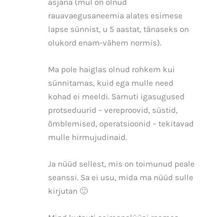
asjana (mul on olnud
rauavaegusaneemia alates esimese
lapse sünnist, u 5 aastat, tänaseks on
olukord enam-vähem normis).
Ma pole haiglas olnud rohkem kui
sünnitamas, kuid ega mulle need
kohad ei meeldi. Samuti igasugused
protseduurid – vereproovid, süstid,
õmblemised, operatsioonid – tekitavad
mulle hirmujudinaid.
Ja nüüd sellest, mis on toimunud peale
seanssi. Sa ei usu, mida ma nüüd sulle
kirjutan 🙂