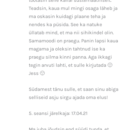
Teadsin, kaua mul mingi osaga läheb ja
ma oskasin kuidagi plaane teha ja
nendes ka püsida. See ka natuke
üllatab mind, et ma nii sihikindel olin.
Samamoodi on praegu. Panin lapsi kaua
magama ja oleksin tahtnud ise ka
praegu silma kinni panna. Aga ikkagi
tegin arvuti lahti, et sulle kirjutada 🙂
Jess 🙂
Südamest tänu sulle, et saan sinu abiga
selliseid asju sirgu ajada oma elus!
5. seansi järelkaja: 17.04.21
Ma juba jõudsin end süüdi tunda, et