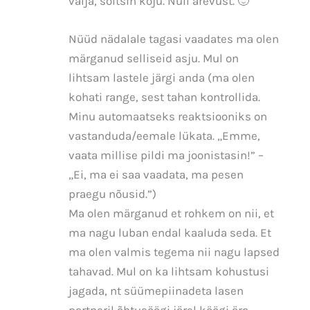
välja, sõitsin koju. Null ärevust. 🙂
Nüüd nädalale tagasi vaadates ma olen
märganud selliseid asju. Mul on
lihtsam lastele järgi anda (ma olen
kohati range, sest tahan kontrollida.
Minu automaatseks reaktsiooniks on
vastanduda/eemale lükata. „Emme,
vaata millise pildi ma joonistasin!” –
„Ei, ma ei saa vaadata, ma pesen
praegu nõusid.”)
Ma olen märganud et rohkem on nii, et
ma nagu luban endal kaaluda seda. Et
ma olen valmis tegema nii nagu lapsed
tahavad. Mul on ka lihtsam kohustusi
jagada, nt süümepiinadeta lasen