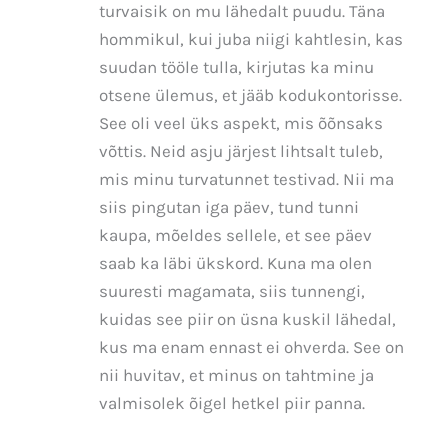
turvaisik on mu lähedalt puudu. Täna
hommikul, kui juba niigi kahtlesin, kas
suudan tööle tulla, kirjutas ka minu
otsene ülemus, et jääb kodukontorisse.
See oli veel üks aspekt, mis õõnsaks
võttis. Neid asju järjest lihtsalt tuleb,
mis minu turvatunnet testivad. Nii ma
siis pingutan iga päev, tund tunni
kaupa, mõeldes sellele, et see päev
saab ka läbi ükskord. Kuna ma olen
suuresti magamata, siis tunnengi,
kuidas see piir on üsna kuskil lähedal,
kus ma enam ennast ei ohverda. See on
nii huvitav, et minus on tahtmine ja
valmisolek õigel hetkel piir panna.