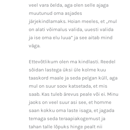
veel vara öelda, aga olen selle ajaga
muutunud oma asjades
järjekindlamaks. Hoian meeles, et „mul
on alati võimalus valida, uuesti valida
ja ise oma elu luua” ja see aitab mind
väga.
Ettevõtlikum olen ma kindlasti. Reedel
sõidan lastega üksi üle kolme kuu
taaskord maale ja seda pelgan küll, aga
mul on suur soov katsetada, et mis
saab. Kas tuleb ärevus peale või ei. Minu
jaoks on veel suur asi see, et homme
saan kokku oma laste isaga, et jagada
temaga seda teraapiakogemust ja
tahan talle lõpuks hinge pealt nii