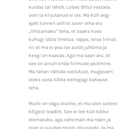
kuidas tal läheb. Lubas õhtul vastata,
seni ta kirjutanud ei ole. Ma küll aeg-
ajalt tunnen sellist soovi oma elu
„lihtsamaks” teha, et saaks koos
kuhugi sõita (metsa, rappa, teise linna),
nii et ma ei pea ise autot juhtima ja
keegi on kaasas. Aga ma saan aru, et
see on ainult enda hirmude peitmine.
Ma tahan vältida vastutust, mugavam
oleks seda kõike kellegagi kahasse
teha.
Mulle on väga oluline, et ma olen sellest
kõigest teadlik. See ei tee küll kõike
olematuks, aga vähemalt ma näen ja
tean ja suudan teisiti otsustada. Ja ma