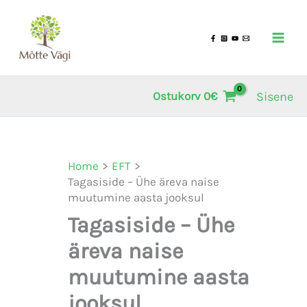
Skip
to
content
Sisene
Ostukorv
0
€
Home
EFT
Tagasiside – Ühe äreva naise
muutumine aasta jooksul
Tagasiside – Ühe
äreva naise
muutumine aasta
jooksul