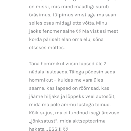
on miski, mis mind maadligi surub
(väsimus, tülpimus vms) aga ma saan
selles osas midagi ette võtta. Minu
jaoks fenomenaalne 🙂 Ma vist esimest
korda päriselt elan oma elu, sõna
otseses mõttes.
Täna hommikul viisin lapsed üle 7
nädala lasteaeda. Täiega põdesin seda
hommikut – kuidas me vara üles
saame, kas lapsed on rõõmsad, kas
jääme hiljaks ja lõppeks veel autosõit,
mida ma pole ammu lastega teinud.
Kõik sujus, ma ei tundnud isegi ärevuse
„jõnksatust”, mida aktsepteerima
hakata. JESS!!! 🙂