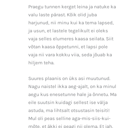
Praegu tunnen kerget leina ja natuke ka
valu laste pärast. Kõik olid juba
harjunud, nii minu kui ka tema lapsed,
ja usun, et lastele tegelikult ei oleks
vaja selles elumeres kaasa seilata. Siit
võtan kaasa õppetunni, et lapsi pole
vaja nii vara kokku viia, seda jõuab ka
hiljem teha.
Suures plaanis on üks asi muutunud.
Nagu naistel ikka aeg-ajalt, on ka minul
aegu kus enesetunne hale ja õnnetu. Ma
eile suutsin kuidagi sellest ise välja
astuda, ma lihtsalt otsustasin teisiti!
Mul oli peas selline aga-mis-siis-kui-
mõte, et äkki ei peagi nii olema. Et jah,